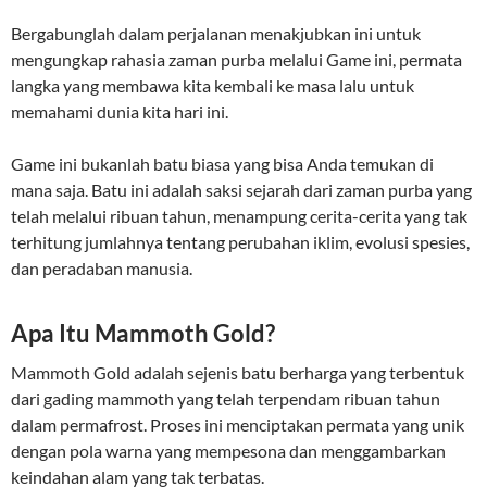
Bergabunglah dalam perjalanan menakjubkan ini untuk
mengungkap rahasia zaman purba melalui Game ini, permata
langka yang membawa kita kembali ke masa lalu untuk
memahami dunia kita hari ini.
Game ini bukanlah batu biasa yang bisa Anda temukan di
mana saja. Batu ini adalah saksi sejarah dari zaman purba yang
telah melalui ribuan tahun, menampung cerita-cerita yang tak
terhitung jumlahnya tentang perubahan iklim, evolusi spesies,
dan peradaban manusia.
Apa Itu Mammoth Gold?
Mammoth Gold adalah sejenis batu berharga yang terbentuk
dari gading mammoth yang telah terpendam ribuan tahun
dalam permafrost. Proses ini menciptakan permata yang unik
dengan pola warna yang mempesona dan menggambarkan
keindahan alam yang tak terbatas.