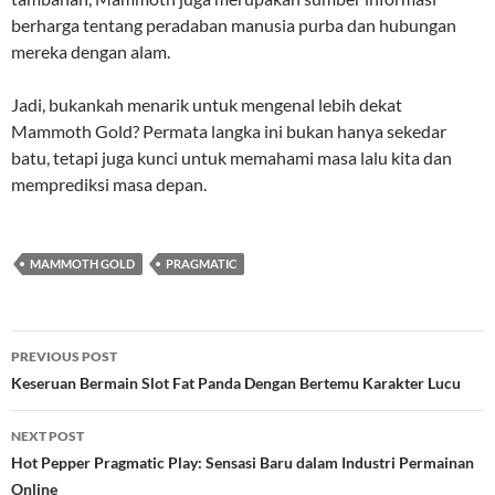
berharga tentang peradaban manusia purba dan hubungan
mereka dengan alam.
Jadi, bukankah menarik untuk mengenal lebih dekat
Mammoth Gold? Permata langka ini bukan hanya sekedar
batu, tetapi juga kunci untuk memahami masa lalu kita dan
memprediksi masa depan.
MAMMOTH GOLD
PRAGMATIC
Post
PREVIOUS POST
navigation
Keseruan Bermain Slot Fat Panda Dengan Bertemu Karakter Lucu
NEXT POST
Hot Pepper Pragmatic Play: Sensasi Baru dalam Industri Permainan
Online