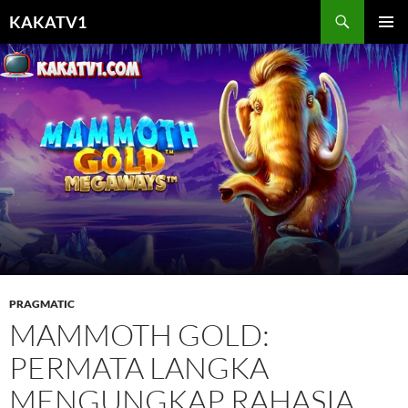
Skip
KAKATV1
to
PRIMAR
content
MENU
PRAGMATIC
MAMMOTH GOLD:
PERMATA LANGKA
MENGUNGKAP RAHASIA