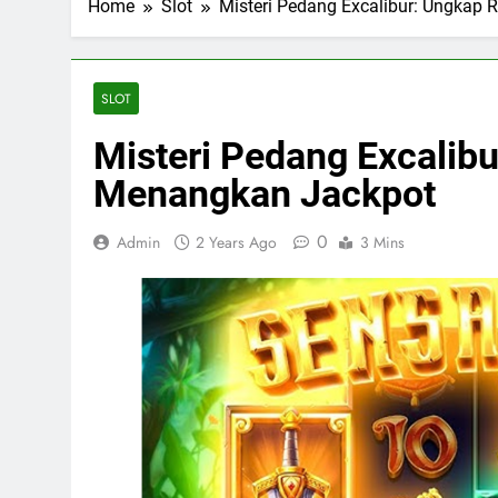
Home
Slot
Misteri Pedang Excalibur: Ungkap
SLOT
Misteri Pedang Excalib
Menangkan Jackpot
0
Admin
2 Years Ago
3 Mins