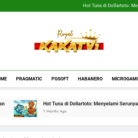
Starlight Princess 1000 di Ca
Hot Tuna di Dollartoto: M
Wheel of Happiness di Dolla
Gold Blitz di Merdek
Starlight Princess 1000 di Ca
Hot Tuna di Dollartoto: M
Wheel of Happiness di Dolla
Gold Blitz di Merdek
KAKATV1
BERITA SLOT ONLINE TERLENGKAP
OME
PRAGMATIC
PGSOFT
HABANERO
MICROGAM
Hot Tuna di Dollartoto: Menyelami Serunya Slot Onl
7 Months Ago