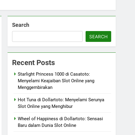
Search
SEARCH
Recent Posts
Starlight Princess 1000 di Casatoto:
Menyelami Keajaiban Slot Online yang
Menggembirakan
Hot Tuna di Dollartoto: Menyelami Serunya
Slot Online yang Menghibur
Wheel of Happiness di Dollartoto: Sensasi
Baru dalam Dunia Slot Online