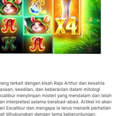
ang terkait dengan kisah Raja Arthur dan kesatria
asaan, keadilan, dan keberanian dalam mitologi
 Excalibur menyimpan misteri yang mendalam dan telah
dan interpretasi selama berabad-abad. Artikel ini akan
i Excalibur dan mengapa ia terus menarik perhatian
apat dihubungkan dengan tema keberuntungan.