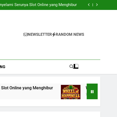
satoto: Menyelami Keajaiban Slot Online yang
Menggembirakan
enyelami Serunya Slot Online yang Menghibur
rtoto: Sensasi Baru dalam Dunia Slot Online
aToto: Menyelami Dunia Permainan Slot yang
Menggoda
satoto: Menyelami Keajaiban Slot Online yang
Menggembirakan
enyelami Serunya Slot Online yang Menghibur
rtoto: Sensasi Baru dalam Dunia Slot Online
aToto: Menyelami Dunia Permainan Slot yang
NEWSLETTER
RANDOM NEWS
Menggoda
ING
ine yang Menghibur
Wheel of Happiness di Doll
7 Months Ago