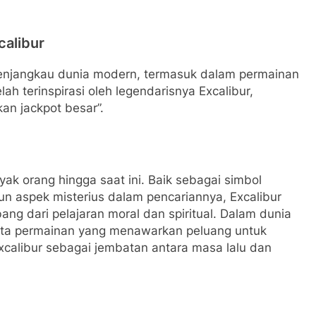
alibur
 menjangkau dunia modern, termasuk dalam permainan
ah terinspirasi oleh legendarisnya Excalibur,
n jackpot besar”.
yak orang hingga saat ini. Baik sebagai simbol
un aspek misterius dalam pencariannya, Excalibur
bang dari pelajaran moral dan spiritual. Dalam dunia
cerita permainan yang menawarkan peluang untuk
calibur sebagai jembatan antara masa lalu dan