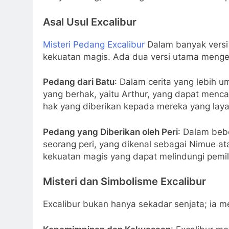
Asal Usul Excalibur
Misteri Pedang Excalibur
Dalam banyak versi 
kekuatan magis. Ada dua versi utama mengen
Pedang dari Batu
: Dalam cerita yang lebih 
yang berhak, yaitu Arthur, yang dapat men
hak yang diberikan kepada mereka yang layak
Pedang yang Diberikan oleh Peri
: Dalam bebe
seorang peri, yang dikenal sebagai Nimue at
kekuatan magis yang dapat melindungi pemi
Misteri dan Simbolisme Excalibur
Excalibur bukan hanya sekadar senjata; ia