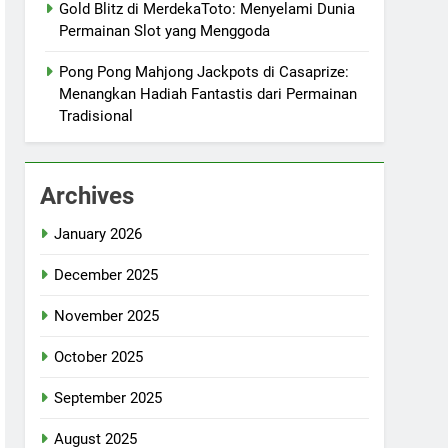
Gold Blitz di MerdekaToto: Menyelami Dunia
Permainan Slot yang Menggoda
Pong Pong Mahjong Jackpots di Casaprize:
Menangkan Hadiah Fantastis dari Permainan
Tradisional
Archives
January 2026
December 2025
November 2025
October 2025
September 2025
August 2025