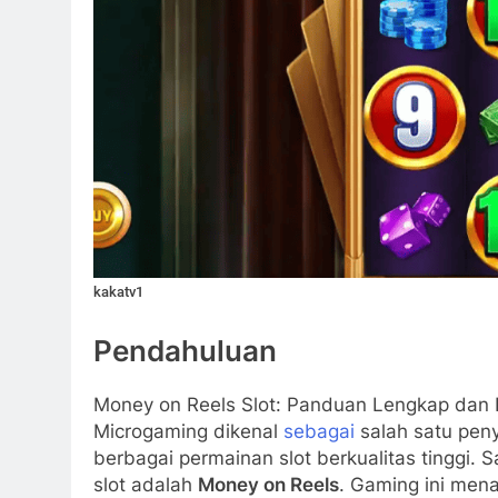
kakatv1
Pendahuluan
Money on Reels Slot: Panduan Lengkap dan Fi
Microgaming dikenal
sebagai
salah satu pen
berbagai permainan slot berkualitas tinggi. 
slot adalah
Money on Reels
. Gaming ini me