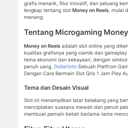
grafis menarik, fitur inovatif, dan peluang 
lengkap tentang slot
Money on Reels
, mulai 
menang.
Tentang Microgaming Money
Money on Reels
adalah slot online yang dik
kualitas grafisnya yang ciamik dan gameplay
tema ekonomi dan kekayaan, dengan simbol-s
penuh uang.
Dollartoto
Sebuah Platfrom Gam
Dengan Cara Bermain Slot Qris 1 Jam Play A
Tema dan Desain Visual
Slot ini menampilkan latar belakang yang be
menciptakan suasana mewah dan penuh pelu
membuat pemain betah berlama-lama menco