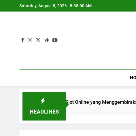
Skip
Saturday, August 8, 2026
8:38:01 AM
to
content
H
lami Keajaiban Slot Online yang Menggembirakan
HEADLINES