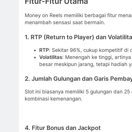
Fitur-Fitur Utama
Money on Reels memiliki berbagai fitur me
menambah sensasi saat bermain.
1.
RTP (Return to Player) dan Volatilit
RTP
: Sekitar 96%, cukup kompetitif di d
Volatilitas
: Menengah ke tinggi, artin
besar meskipun jarang, tetapi hadiah 
2.
Jumlah Gulungan dan Garis Pemba
Slot ini biasanya memiliki 5 gulungan dan 2
kombinasi kemenangan.
4.
Fitur Bonus dan Jackpot