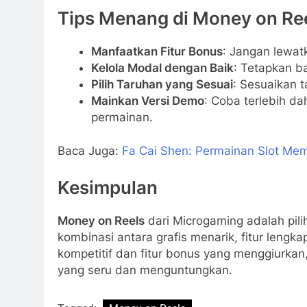
Tips Menang di Money on Re
Manfaatkan Fitur Bonus
: Jangan lewat
Kelola Modal dengan Baik
: Tetapkan b
Pilih Taruhan yang Sesuai
: Sesuaikan t
Mainkan Versi Demo
: Coba terlebih d
permainan.
Baca Juga:
Fa Cai Shen: Permainan Slot 
Kesimpulan
Money on Reels
dari Microgaming adalah pili
kombinasi antara grafis menarik, fitur len
kompetitif dan fitur bonus yang menggiurka
yang seru dan menguntungkan.