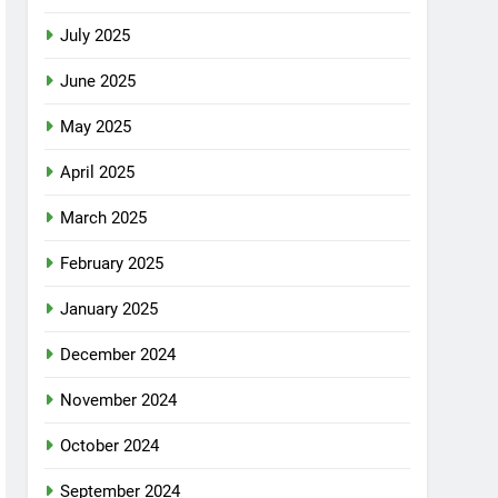
July 2025
June 2025
May 2025
April 2025
March 2025
February 2025
January 2025
December 2024
November 2024
October 2024
September 2024