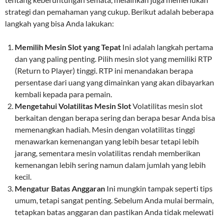
strategi dan pemahaman yang cukup. Berikut adalah beberapa
langkah yang bisa Anda lakukan:
Memilih Mesin Slot yang Tepat
Ini adalah langkah pertama
dan yang paling penting. Pilih mesin slot yang memiliki RTP
(Return to Player) tinggi. RTP ini menandakan berapa
persentase dari uang yang dimainkan yang akan dibayarkan
kembali kepada para pemain.
Mengetahui Volatilitas Mesin Slot
Volatilitas mesin slot
berkaitan dengan berapa sering dan berapa besar Anda bisa
memenangkan hadiah. Mesin dengan volatilitas tinggi
menawarkan kemenangan yang lebih besar tetapi lebih
jarang, sementara mesin volatilitas rendah memberikan
kemenangan lebih sering namun dalam jumlah yang lebih
kecil.
Mengatur Batas Anggaran
Ini mungkin tampak seperti tips
umum, tetapi sangat penting. Sebelum Anda mulai bermain,
tetapkan batas anggaran dan pastikan Anda tidak melewati