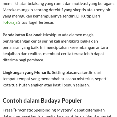
memiliki latar belakang yang rumit dan motivasi yang beragam.
Mereka mungkin seorang detektif yang skeptis atau penyihir
yang meragukan kemampuannya sendiri. Di Kutip Dari
Totoraja
Situs Togel Terbesar.
Pendekatan Rasional
: Meskipun ada elemen magis,
pengembangan cerita sering kali mengikuti logika dan
penalaran yang baik. Ini menciptakan keseimbangan antara
keajaiban dan realitas, membuat cerita terasa lebih dapat
diterima bagi pembaca.
Lingkungan yang Menarik
: Setting biasanya terdiri dari
tempat-tempat yang menambah suasana misterius, seperti
kota tua, hutan angker, atau kastil penuh sejarah.
Contoh dalam Budaya Populer
Frasa “Pracmatic Spellbinding Mystery” dapat ditemukan
dalam berbagai bentuk media, termasuk buku, film, dan serial