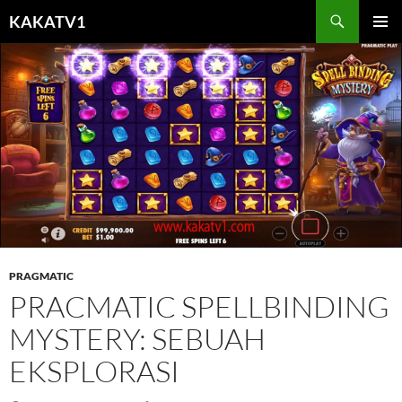
Skip
KAKATV1
to
PRIMAR
content
MENU
PRAGMATIC
PRACMATIC SPELLBINDING
MYSTERY: SEBUAH
EKSPLORASI