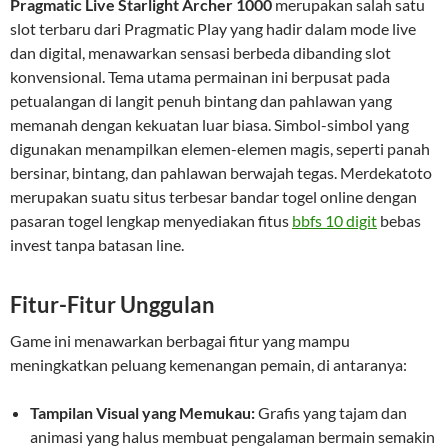
Pragmatic Live Starlight Archer 1000
merupakan salah satu
slot terbaru dari Pragmatic Play yang hadir dalam mode live
dan digital, menawarkan sensasi berbeda dibanding slot
konvensional. Tema utama permainan ini berpusat pada
petualangan di langit penuh bintang dan pahlawan yang
memanah dengan kekuatan luar biasa. Simbol-simbol yang
digunakan menampilkan elemen-elemen magis, seperti panah
bersinar, bintang, dan pahlawan berwajah tegas. Merdekatoto
merupakan suatu situs terbesar bandar togel online dengan
pasaran togel lengkap menyediakan fitus
bbfs 10 digit
bebas
invest tanpa batasan line.
Fitur-Fitur Unggulan
Game ini menawarkan berbagai fitur yang mampu
meningkatkan peluang kemenangan pemain, di antaranya:
Tampilan Visual yang Memukau:
Grafis yang tajam dan
animasi yang halus membuat pengalaman bermain semakin