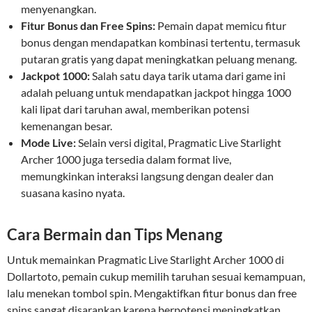
menyenangkan.
Fitur Bonus dan Free Spins:
Pemain dapat memicu fitur
bonus dengan mendapatkan kombinasi tertentu, termasuk
putaran gratis yang dapat meningkatkan peluang menang.
Jackpot 1000:
Salah satu daya tarik utama dari game ini
adalah peluang untuk mendapatkan jackpot hingga 1000
kali lipat dari taruhan awal, memberikan potensi
kemenangan besar.
Mode Live:
Selain versi digital, Pragmatic Live Starlight
Archer 1000 juga tersedia dalam format live,
memungkinkan interaksi langsung dengan dealer dan
suasana kasino nyata.
Cara Bermain dan Tips Menang
Untuk memainkan Pragmatic Live Starlight Archer 1000 di
Dollartoto, pemain cukup memilih taruhan sesuai kemampuan,
lalu menekan tombol spin. Mengaktifkan fitur bonus dan free
spins sangat disarankan karena berpotensi meningkatkan