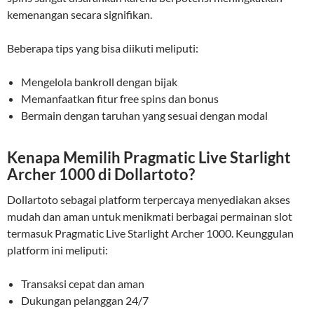
kemenangan secara signifikan.
Beberapa tips yang bisa diikuti meliputi:
Mengelola bankroll dengan bijak
Memanfaatkan fitur free spins dan bonus
Bermain dengan taruhan yang sesuai dengan modal
Kenapa Memilih Pragmatic Live Starlight
Archer 1000 di Dollartoto?
Dollartoto sebagai platform terpercaya menyediakan akses
mudah dan aman untuk menikmati berbagai permainan slot
termasuk Pragmatic Live Starlight Archer 1000. Keunggulan
platform ini meliputi:
Transaksi cepat dan aman
Dukungan pelanggan 24/7