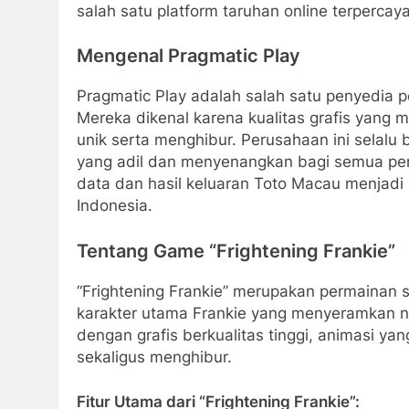
salah satu platform taruhan online terpercaya
Mengenal Pragmatic Play
Pragmatic Play adalah salah satu penyedia pe
Mereka dikenal karena kualitas grafis yang m
unik serta menghibur. Perusahaan ini sela
yang adil dan menyenangkan bagi semua p
data dan hasil keluaran Toto Macau menjadi p
Indonesia.
Tentang Game “Frightening Frankie”
“Frightening Frankie” merupakan permainan
karakter utama Frankie yang menyeramkan 
dengan grafis berkualitas tinggi, animasi 
sekaligus menghibur.
Fitur Utama dari “Frightening Frankie”: