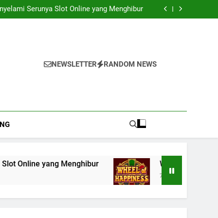
satoto: Menyelami Keajaiban Slot Online yang
Menggembirakan
enyelami Serunya Slot Online yang Menghibur
rtoto: Sensasi Baru dalam Dunia Slot Online
aToto: Menyelami Dunia Permainan Slot yang
Menggoda
satoto: Menyelami Keajaiban Slot Online yang
Menggembirakan
enyelami Serunya Slot Online yang Menghibur
rtoto: Sensasi Baru dalam Dunia Slot Online
aToto: Menyelami Dunia Permainan Slot yang
NEWSLETTER
RANDOM NEWS
Menggoda
ING
ang Menghibur
Wheel of Happiness di Dollartot
7 Months Ago