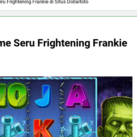
u Frightening Frankie di Situs Dollartoto
me Seru Frightening Frankie