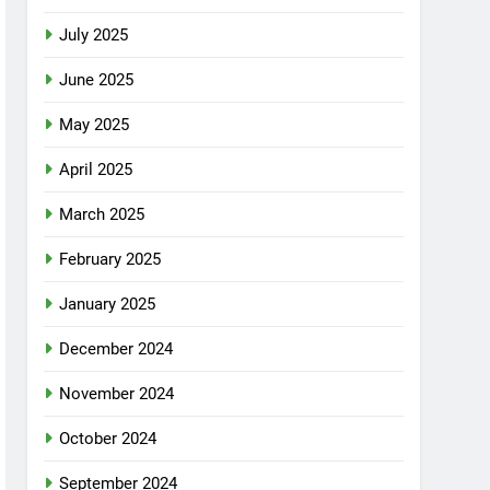
July 2025
June 2025
May 2025
April 2025
March 2025
February 2025
January 2025
December 2024
November 2024
October 2024
September 2024