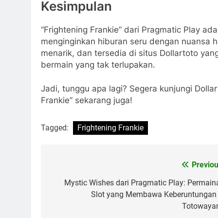
Kesimpulan
“Frightening Frankie” dari Pragmatic Play ada
menginginkan hiburan seru dengan nuansa hor
menarik, dan tersedia di situs Dollartoto y
bermain yang tak terlupakan.
Jadi, tunggu apa lagi? Segera kunjungi Dolla
Frankie” sekarang juga!
Tagged:
Frightening Frankie
Previou
Post
navigation
Mystic Wishes dari Pragmatic Play: Permain
Slot yang Membawa Keberuntungan 
Totowaya