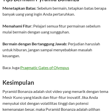
Menetapkan Batas:
Sebelum bermain, tetapkan batas berapa
banyak uang yang ingin Anda pertaruhkan.
Memahami Fitur:
Pelajari semua fitur permainan sebelum
mulai bermain dengan uang sungguhan.
Bermain dengan Bertanggung Jawab:
Perjudian haruslah
untuk hiburan, jangan sampai menyebabkan masalah
keuangan.
Baca Juga:
Pragmatic Gates of Olympus
Kesimpulan
Pyramid Bonanza adalah slot video yang menarik dengan tema
Mesir Kuno yang klasik dan fitur-fitur inovatif. Jika Anda
menyukai slot dengan volatilitas tinggi dan potensi
kemenangan besar, maka Pyramid Bonanza adalah pilihan