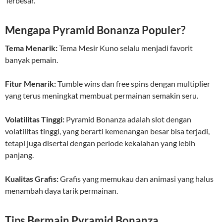
Terbesar.
Mengapa Pyramid Bonanza Populer?
Tema Menarik:
Tema Mesir Kuno selalu menjadi favorit
banyak pemain.
Fitur Menarik:
Tumble wins dan free spins dengan multiplier
yang terus meningkat membuat permainan semakin seru.
Volatilitas Tinggi:
Pyramid Bonanza adalah slot dengan
volatilitas tinggi, yang berarti kemenangan besar bisa terjadi,
tetapi juga disertai dengan periode kekalahan yang lebih
panjang.
Kualitas Grafis:
Grafis yang memukau dan animasi yang halus
menambah daya tarik permainan.
Tips Bermain Pyramid Bonanza