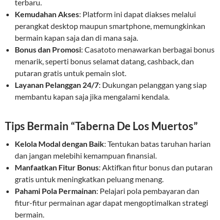
terbaru.
Kemudahan Akses
: Platform ini dapat diakses melalui
perangkat desktop maupun smartphone, memungkinkan
bermain kapan saja dan di mana saja.
Bonus dan Promosi
: Casatoto menawarkan berbagai bonus
menarik, seperti bonus selamat datang, cashback, dan
putaran gratis untuk pemain slot.
Layanan Pelanggan 24/7
: Dukungan pelanggan yang siap
membantu kapan saja jika mengalami kendala.
Tips Bermain “Taberna De Los Muertos”
Kelola Modal dengan Baik
: Tentukan batas taruhan harian
dan jangan melebihi kemampuan finansial.
Manfaatkan Fitur Bonus
: Aktifkan fitur bonus dan putaran
gratis untuk meningkatkan peluang menang.
Pahami Pola Permainan
: Pelajari pola pembayaran dan
fitur-fitur permainan agar dapat mengoptimalkan strategi
bermain.