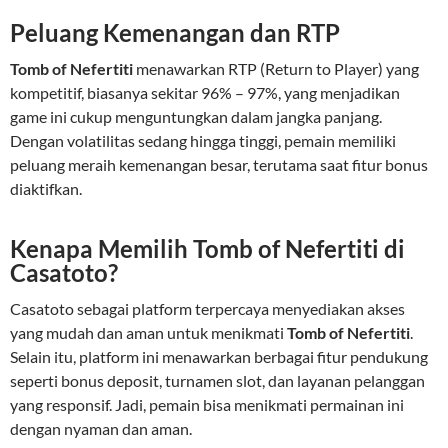
Peluang Kemenangan dan RTP
Tomb of Nefertiti
menawarkan RTP (Return to Player) yang
kompetitif, biasanya sekitar 96% – 97%, yang menjadikan
game ini cukup menguntungkan dalam jangka panjang.
Dengan volatilitas sedang hingga tinggi, pemain memiliki
peluang meraih kemenangan besar, terutama saat fitur bonus
diaktifkan.
Kenapa Memilih Tomb of Nefertiti di
Casatoto?
Casatoto sebagai platform terpercaya menyediakan akses
yang mudah dan aman untuk menikmati
Tomb of Nefertiti
.
Selain itu, platform ini menawarkan berbagai fitur pendukung
seperti bonus deposit, turnamen slot, dan layanan pelanggan
yang responsif. Jadi, pemain bisa menikmati permainan ini
dengan nyaman dan aman.