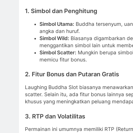
1. Simbol dan Penghitung
Simbol Utama:
Buddha tersenyum, uang 
angka dan huruf.
Simbol Wild:
Biasanya digambarkan de
menggantikan simbol lain untuk memb
Simbol Scatter:
Mungkin berupa simbol 
memicu fitur bonus.
2. Fitur Bonus dan Putaran Gratis
Laughing Buddha Slot biasanya menawarkan fi
scatter. Selain itu, ada fitur bonus lainnya
khusus yang meningkatkan peluang mendapa
3. RTP dan Volatilitas
Permainan ini umumnya memiliki RTP (Return t