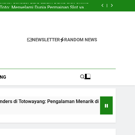
rtoto: Sensasi Baru dalam Dunia Slot Online
aToto: Menyelami Dunia Permainan Slot yang
Menggoda
satoto: Menyelami Keajaiban Slot Online yang
Menggembirakan
enyelami Serunya Slot Online yang Menghibur
rtoto: Sensasi Baru dalam Dunia Slot Online
aToto: Menyelami Dunia Permainan Slot yang
Menggoda
NEWSLETTER
RANDOM NEWS
ING
wayang: Pengalaman Menarik di Musim Natal
7