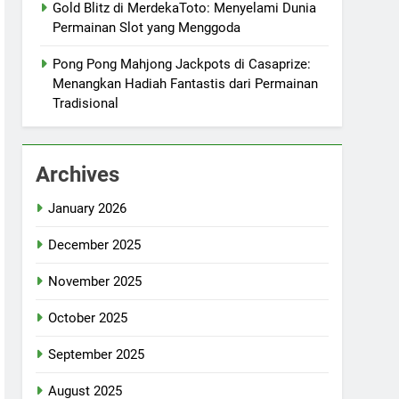
Gold Blitz di MerdekaToto: Menyelami Dunia
Permainan Slot yang Menggoda
Pong Pong Mahjong Jackpots di Casaprize:
Menangkan Hadiah Fantastis dari Permainan
Tradisional
Archives
January 2026
December 2025
November 2025
October 2025
September 2025
August 2025