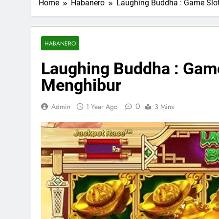
Home
Habanero
Laughing Buddha : Game Slo
HABANERO
Laughing Buddha : Gam
Menghibur
0
Admin
1 Year Ago
3 Mins