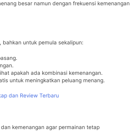
 menang besar namun dengan frekuensi kemenangan
 bahkan untuk pemula sekalipun:
pasang.
ngan.
lihat apakah ada kombinasi kemenangan.
ratis untuk meningkatkan peluang menang.
kap dan Review Terbaru
 dan kemenangan agar permainan tetap