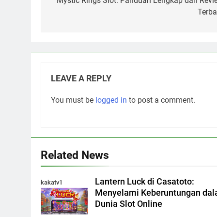
navigation
Mystic Rings Slot: Panduan Lengkap dan Revi
Terba
LEAVE A REPLY
You must be
logged in
to post a comment.
Related News
Lantern Luck di Casatoto:
kakatv1
Menyelami Keberuntungan da
Dunia Slot Online