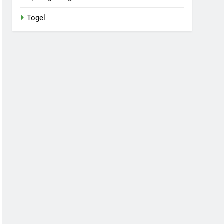
Togel