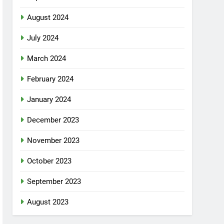
August 2024
July 2024
March 2024
February 2024
January 2024
December 2023
November 2023
October 2023
September 2023
August 2023