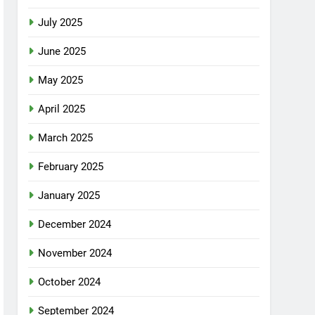
July 2025
June 2025
May 2025
April 2025
March 2025
February 2025
January 2025
December 2024
November 2024
October 2024
September 2024